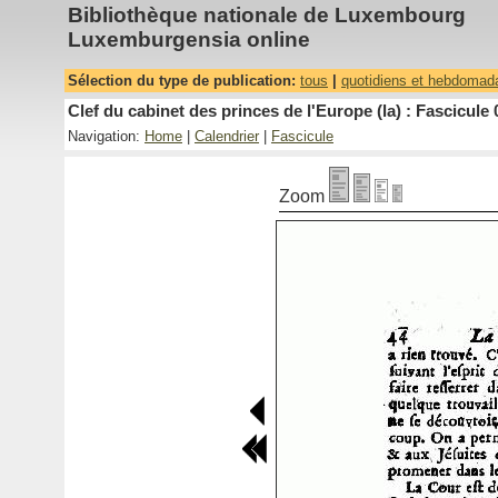
Bibliothèque nationale de Luxembourg
Luxemburgensia online
Sélection du type de publication:
tous
|
quotidiens et hebdomad
Clef du cabinet des princes de l'Europe (la) : Fascicule 
Navigation:
Home
|
Calendrier
|
Fascicule
Zoom