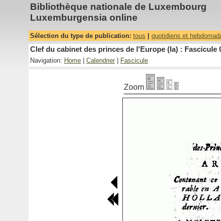
Bibliothèque nationale de Luxembourg
Luxemburgensia online
Sélection du type de publication:
tous
|
quotidiens et hebdomad
Clef du cabinet des princes de l'Europe (la) : Fascicule 
Navigation:
Home
|
Calendrier
|
Fascicule
Zoom