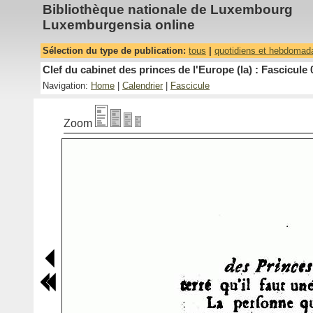
Bibliothèque nationale de Luxembourg
Luxemburgensia online
Sélection du type de publication:
tous
|
quotidiens et hebdomad
Clef du cabinet des princes de l'Europe (la) : Fascicule 
Navigation:
Home
|
Calendrier
|
Fascicule
Zoom