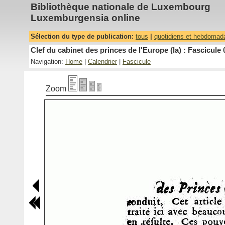
Bibliothèque nationale de Luxembourg
Luxemburgensia online
Sélection du type de publication:
tous
|
quotidiens et hebdomad
Clef du cabinet des princes de l'Europe (la) : Fascicule 
Navigation:
Home
|
Calendrier
|
Fascicule
Zoom