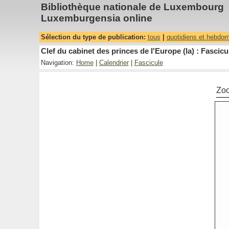
Bibliothèque nationale de Luxembourg
Luxemburgensia online
Sélection du type de publication:
tous
|
quotidiens et hebdo
Clef du cabinet des princes de l'Europe (la) : Fascicu
Navigation:
Home
|
Calendrier
|
Fascicule
Zo