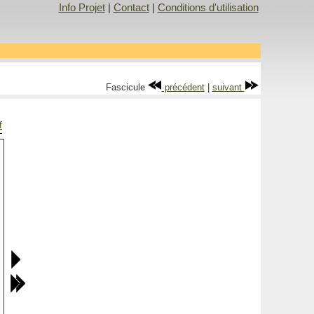
Info Projet
|
Contact
|
Conditions d'utilisation
Fascicule
précédent
|
suivant
f