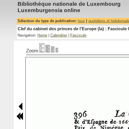
Bibliothèque nationale de Luxembourg
Luxemburgensia online
Sélection du type de publication:
tous
|
quotidiens et hebdomad
Clef du cabinet des princes de l'Europe (la) : Fascicule 
Navigation:
Home
|
Calendrier
|
Fascicule
Zoom