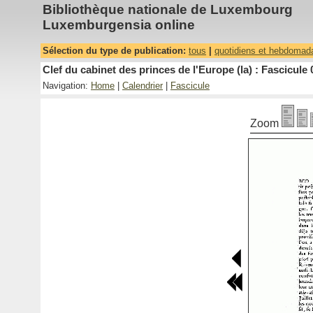
Bibliothèque nationale de Luxembourg
Luxemburgensia online
Sélection du type de publication:
tous
|
quotidiens et hebdomad
Clef du cabinet des princes de l'Europe (la) : Fascicule 
Navigation:
Home
|
Calendrier
|
Fascicule
Zoom