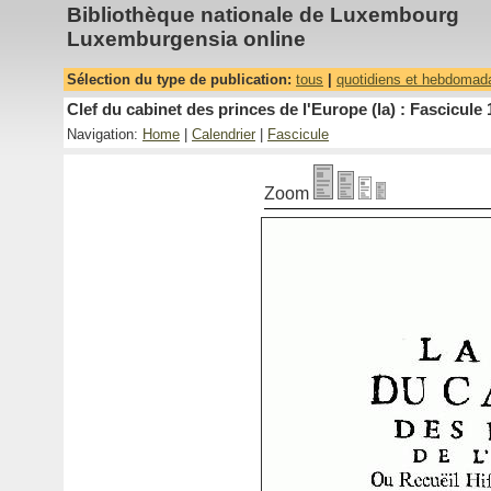
Bibliothèque nationale de Luxembourg
Luxemburgensia online
Sélection du type de publication:
tous
|
quotidiens et hebdomad
Clef du cabinet des princes de l'Europe (la) : Fascicule 
Navigation:
Home
|
Calendrier
|
Fascicule
Zoom