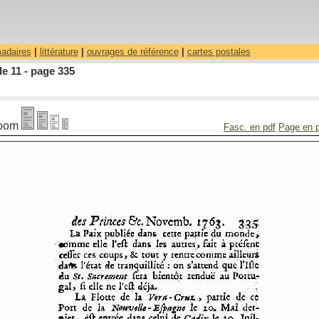
madaires
|
littérature
|
ouvrages de référence
|
cartes postales
le 11 - page 335
oom
Fasc. en pdf
Page en 