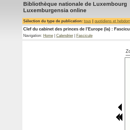
Bibliothèque nationale de Luxembourg
Luxemburgensia online
Sélection du type de publication:
tous
|
quotidiens et hebdo
Clef du cabinet des princes de l'Europe (la) : Fascicu
Navigation:
Home
|
Calendrier
|
Fascicule
Z