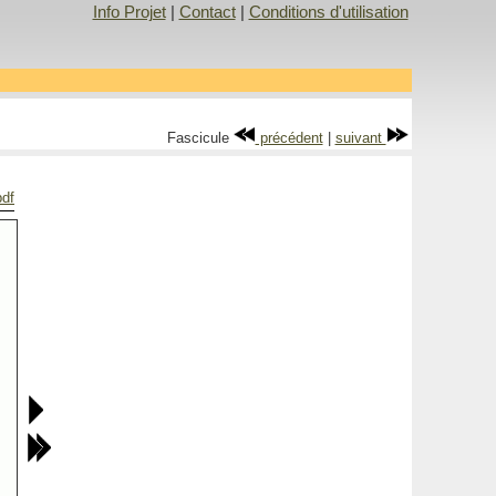
Info Projet
|
Contact
|
Conditions d'utilisation
Fascicule
précédent
|
suivant
pdf