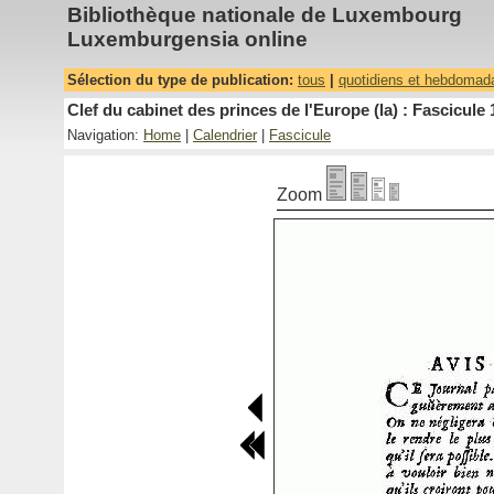
Bibliothèque nationale de Luxembourg
Luxemburgensia online
Sélection du type de publication:
tous
|
quotidiens et hebdomad
Clef du cabinet des princes de l'Europe (la) : Fascicule 
Navigation:
Home
|
Calendrier
|
Fascicule
Zoom