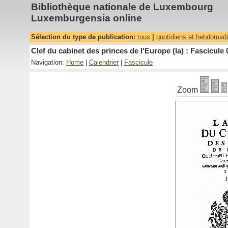
Bibliothèque nationale de Luxembourg
Luxemburgensia online
Sélection du type de publication:
tous
|
quotidiens et hebdomad
Clef du cabinet des princes de l'Europe (la) : Fascicule 
Navigation:
Home
|
Calendrier
|
Fascicule
Zoom