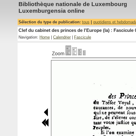
Bibliothèque nationale de Luxembourg
Luxemburgensia online
Sélection du type de publication:
tous
|
quotidiens et hebdomad
Clef du cabinet des princes de l'Europe (la) : Fascicule 
Navigation:
Home
|
Calendrier
|
Fascicule
Zoom