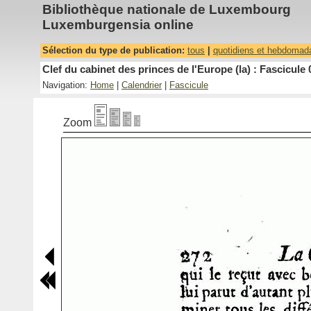
Bibliothèque nationale de Luxembourg
Luxemburgensia online
Sélection du type de publication:
tous
|
quotidiens et hebdomad
Clef du cabinet des princes de l'Europe (la) : Fascicule 
Navigation:
Home
|
Calendrier
|
Fascicule
Zoom