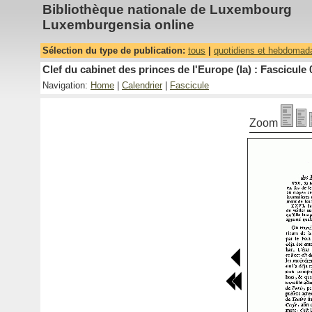
Bibliothèque nationale de Luxembourg
Luxemburgensia online
Sélection du type de publication:
tous
|
quotidiens et hebdomad
Clef du cabinet des princes de l'Europe (la) : Fascicule 
Navigation:
Home
|
Calendrier
|
Fascicule
Zoom