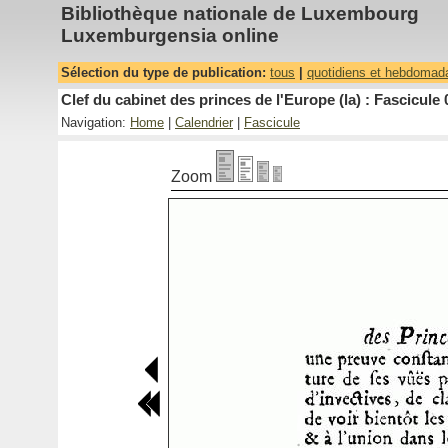
Bibliothèque nationale de Luxembourg
Luxemburgensia online
Sélection du type de publication:
tous
|
quotidiens et hebdomad
Clef du cabinet des princes de l'Europe (la) : Fascicule 
Navigation:
Home
|
Calendrier
|
Fascicule
Zoom