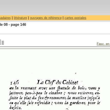
madaires
|
littérature
|
ouvrages de référence
|
cartes postales
le 08 - page 146
Fasc. en