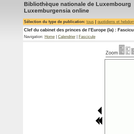
Bibliothèque nationale de Luxembourg
Luxemburgensia online
Sélection du type de publication:
tous
|
quotidiens et hebdo
Clef du cabinet des princes de l'Europe (la) : Fascicu
Navigation:
Home
|
Calendrier
|
Fascicule
Zoom