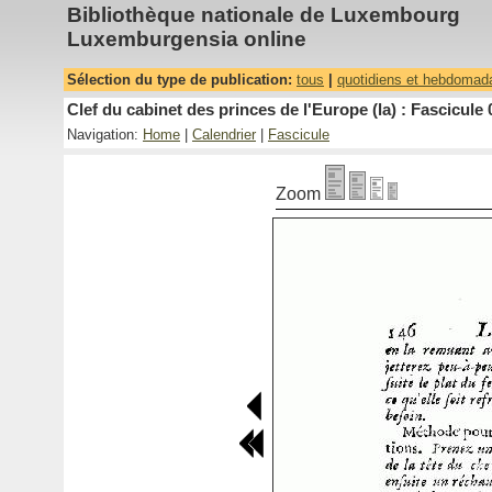
Bibliothèque nationale de Luxembourg
Luxemburgensia online
Sélection du type de publication:
tous
|
quotidiens et hebdomad
Clef du cabinet des princes de l'Europe (la) : Fascicule 
Navigation:
Home
|
Calendrier
|
Fascicule
Zoom