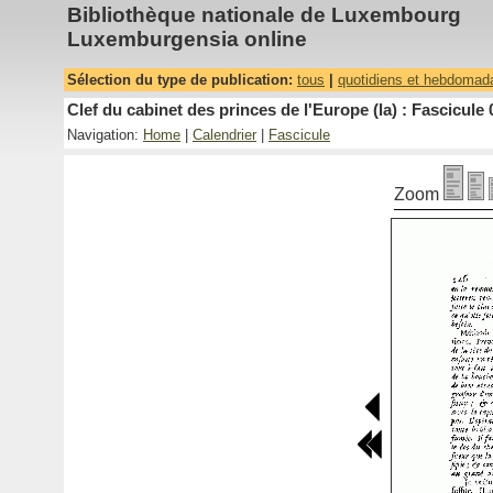
Bibliothèque nationale de Luxembourg
Luxemburgensia online
Sélection du type de publication:
tous
|
quotidiens et hebdomad
Clef du cabinet des princes de l'Europe (la) : Fascicule 
Navigation:
Home
|
Calendrier
|
Fascicule
Zoom