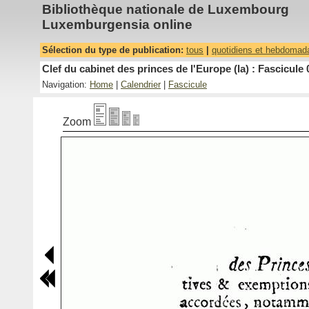
Bibliothèque nationale de Luxembourg
Luxemburgensia online
Sélection du type de publication:
tous
|
quotidiens et hebdomad
Clef du cabinet des princes de l'Europe (la) : Fascicule 
Navigation:
Home
|
Calendrier
|
Fascicule
Zoom