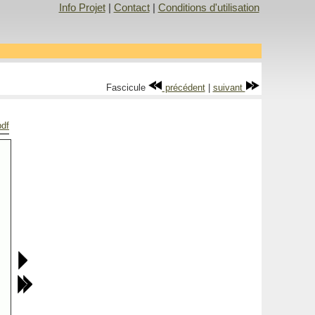
Info Projet
|
Contact
|
Conditions d'utilisation
Fascicule
précédent
|
suivant
pdf