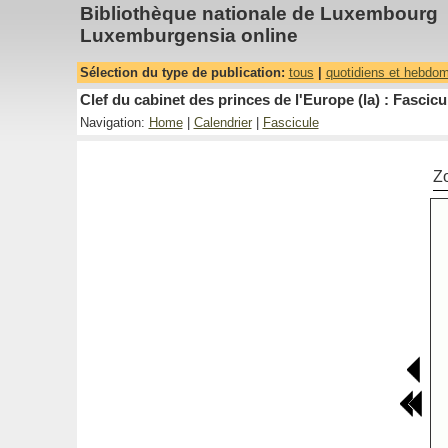
Bibliothèque nationale de Luxembourg
Luxemburgensia online
Sélection du type de publication:
tous
|
quotidiens et hebdo
Clef du cabinet des princes de l'Europe (la) : Fascicu
Navigation:
Home
|
Calendrier
|
Fascicule
Z