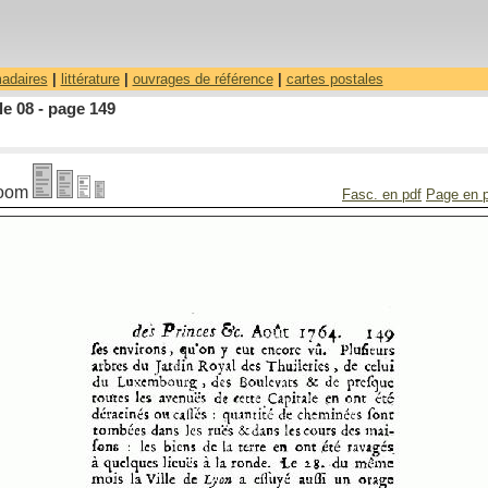
madaires
|
littérature
|
ouvrages de référence
|
cartes postales
le 08 - page 149
oom
Fasc. en pdf
Page en 