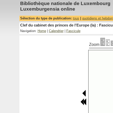
Bibliothèque nationale de Luxembourg
Luxemburgensia online
Sélection du type de publication:
tous
|
quotidiens et hebdo
Clef du cabinet des princes de l'Europe (la) : Fascicu
Navigation:
Home
|
Calendrier
|
Fascicule
Zoom