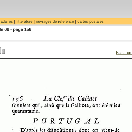
madaires
|
littérature
|
ouvrages de référence
|
cartes postales
le 08 - page 156
Fasc. en