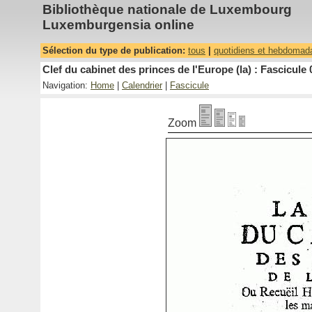
Bibliothèque nationale de Luxembourg
Luxemburgensia online
Sélection du type de publication:
tous
|
quotidiens et hebdomad
Clef du cabinet des princes de l'Europe (la) : Fascicule 
Navigation:
Home
|
Calendrier
|
Fascicule
Zoom