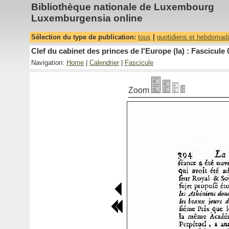
Bibliothèque nationale de Luxembourg
Luxemburgensia online
Sélection du type de publication:
tous
|
quotidiens et hebdomad
Clef du cabinet des princes de l'Europe (la) : Fascicule 
Navigation:
Home
|
Calendrier
|
Fascicule
Zoom