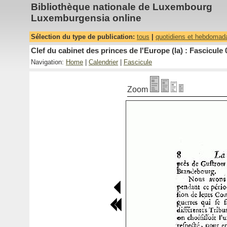
Bibliothèque nationale de Luxembourg
Luxemburgensia online
Sélection du type de publication:
tous
|
quotidiens et hebdomad
Clef du cabinet des princes de l'Europe (la) : Fascicule 
Navigation:
Home
|
Calendrier
|
Fascicule
Zoom