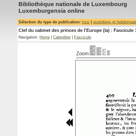
Bibliothèque nationale de Luxembourg
Luxemburgensia online
Sélection du type de publication:
tous
|
quotidiens et hebdomad
Clef du cabinet des princes de l'Europe (la) : Fascicule 
Navigation:
Home
|
Calendrier
|
Fascicule
Zoom