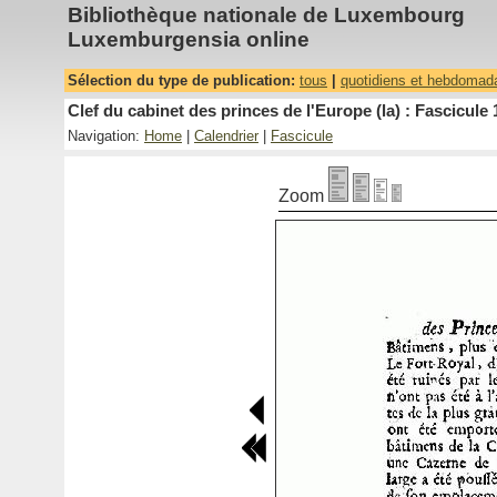
Bibliothèque nationale de Luxembourg
Luxemburgensia online
Sélection du type de publication:
tous
|
quotidiens et hebdomad
Clef du cabinet des princes de l'Europe (la) : Fascicule 
Navigation:
Home
|
Calendrier
|
Fascicule
Zoom