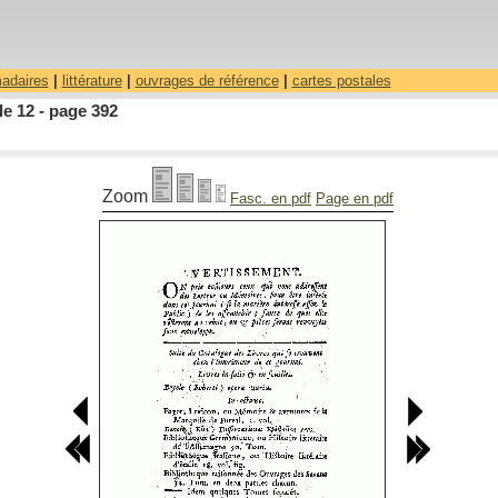
madaires
|
littérature
|
ouvrages de référence
|
cartes postales
le 12 - page 392
Zoom
Fasc. en pdf
Page en pdf