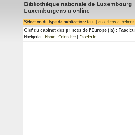
Bibliothèque nationale de Luxembourg
Luxemburgensia online
Sélection du type de publication:
tous
|
quotidiens et hebdo
Clef du cabinet des princes de l'Europe (la) : Fascicu
Navigation:
Home
|
Calendrier
|
Fascicule