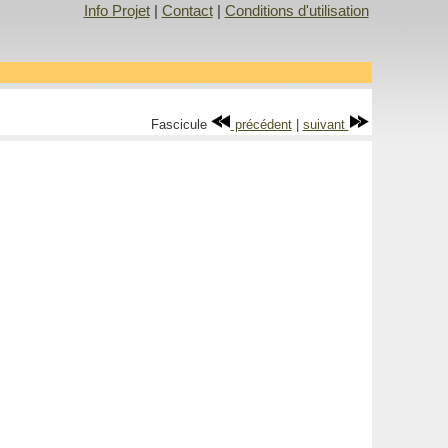
Info Projet
|
Contact
|
Conditions d'utilisation
Fascicule
précédent
|
suivant