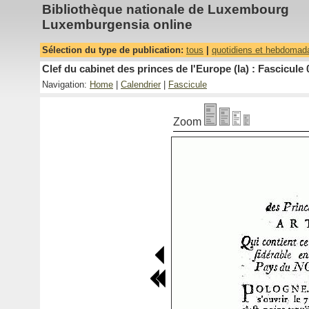
Bibliothèque nationale de Luxembourg
Luxemburgensia online
Sélection du type de publication:
tous
|
quotidiens et hebdomad
Clef du cabinet des princes de l'Europe (la) : Fascicule 
Navigation:
Home
|
Calendrier
|
Fascicule
Zoom