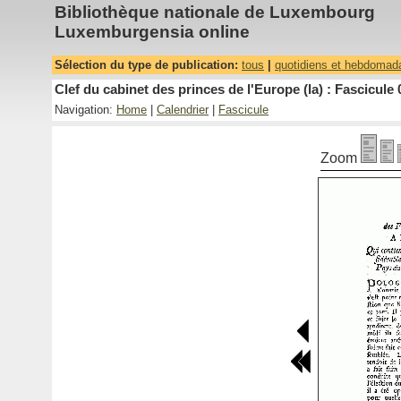
Bibliothèque nationale de Luxembourg
Luxemburgensia online
Sélection du type de publication:
tous
|
quotidiens et hebdomad
Clef du cabinet des princes de l'Europe (la) : Fascicule 
Navigation:
Home
|
Calendrier
|
Fascicule
Zoom