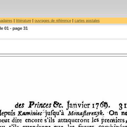
madaires
|
littérature
|
ouvrages de référence
|
cartes postales
le 01 - page 31