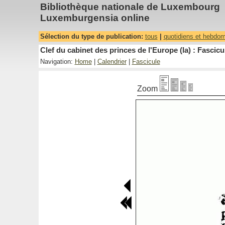
Bibliothèque nationale de Luxembourg
Luxemburgensia online
Sélection du type de publication:
tous
|
quotidiens et hebdo
Clef du cabinet des princes de l'Europe (la) : Fascicu
Navigation:
Home
|
Calendrier
|
Fascicule
Zoom