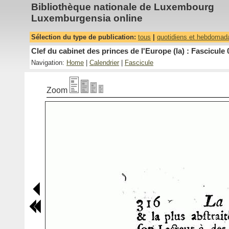
Bibliothèque nationale de Luxembourg
Luxemburgensia online
Sélection du type de publication:
tous
|
quotidiens et hebdomad
Clef du cabinet des princes de l'Europe (la) : Fascicule 
Navigation:
Home
|
Calendrier
|
Fascicule
Zoom