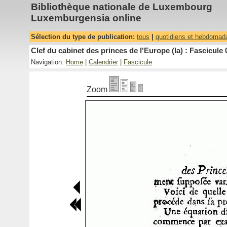
Bibliothèque nationale de Luxembourg
Luxemburgensia online
Sélection du type de publication:
tous
|
quotidiens et hebdomad
Clef du cabinet des princes de l'Europe (la) : Fascicule 
Navigation:
Home
|
Calendrier
|
Fascicule
Zoom