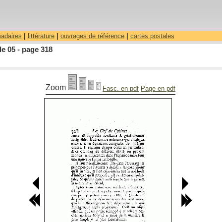
madaires
|
littérature
|
ouvrages de référence
|
cartes postales
le 05 - page 318
Zoom
Fasc. en pdf
Page en pdf