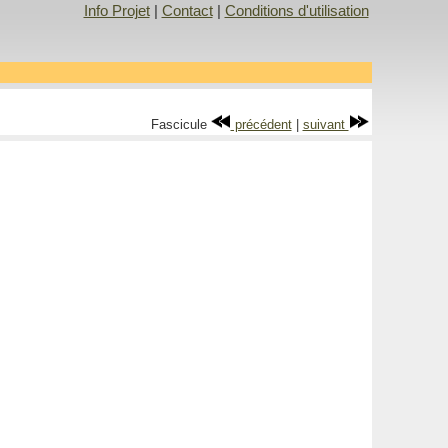
Info Projet
|
Contact
|
Conditions d'utilisation
Fascicule
précédent
|
suivant