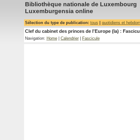
Bibliothèque nationale de Luxembourg
Luxemburgensia online
Sélection du type de publication:
tous
|
quotidiens et hebdo
Clef du cabinet des princes de l'Europe (la) : Fascicu
Navigation:
Home
|
Calendrier
|
Fascicule