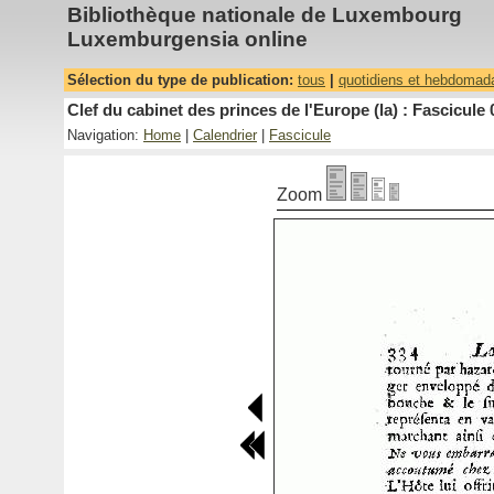
Bibliothèque nationale de Luxembourg
Luxemburgensia online
Sélection du type de publication:
tous
|
quotidiens et hebdomad
Clef du cabinet des princes de l'Europe (la) : Fascicule 
Navigation:
Home
|
Calendrier
|
Fascicule
Zoom