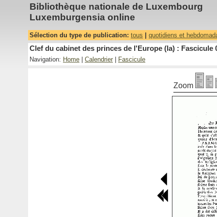
Bibliothèque nationale de Luxembourg
Luxemburgensia online
Sélection du type de publication:
tous
|
quotidiens et hebdomad
Clef du cabinet des princes de l'Europe (la) : Fascicule 
Navigation:
Home
|
Calendrier
|
Fascicule
Zoom