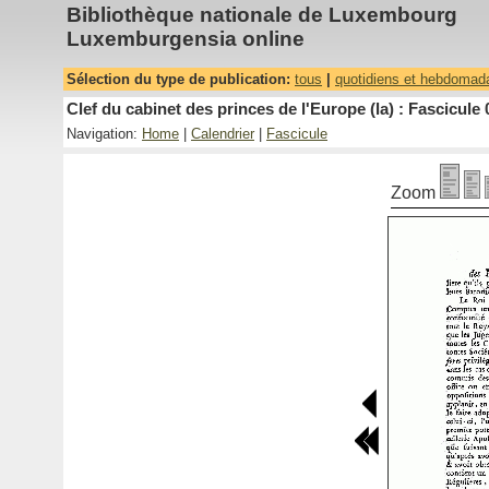
Bibliothèque nationale de Luxembourg
Luxemburgensia online
Sélection du type de publication:
tous
|
quotidiens et hebdomad
Clef du cabinet des princes de l'Europe (la) : Fascicule 
Navigation:
Home
|
Calendrier
|
Fascicule
Zoom