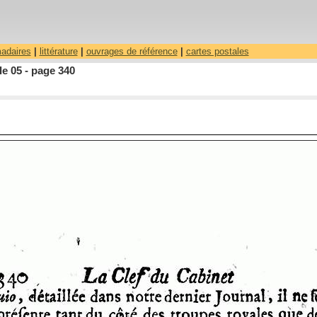
madaires
|
littérature
|
ouvrages de référence
|
cartes postales
le 05 - page 340