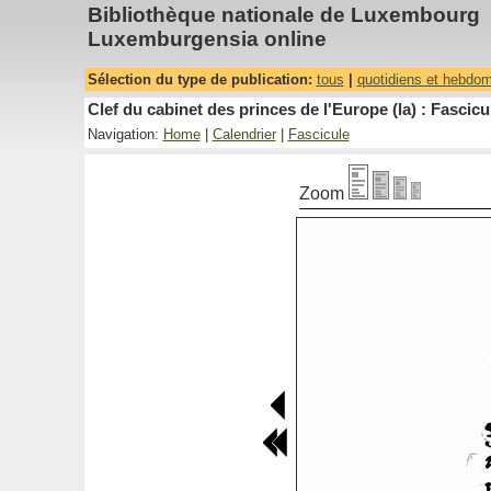
Bibliothèque nationale de Luxembourg
Luxemburgensia online
Sélection du type de publication:
tous
|
quotidiens et hebdo
Clef du cabinet des princes de l'Europe (la) : Fascicu
Navigation:
Home
|
Calendrier
|
Fascicule
Zoom