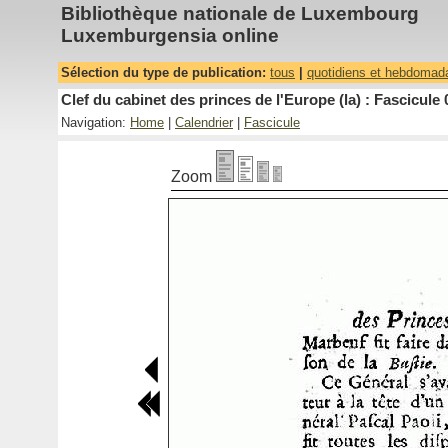
Bibliothèque nationale de Luxembourg
Luxemburgensia online
Sélection du type de publication:
tous
|
quotidiens et hebdomad
Clef du cabinet des princes de l'Europe (la) : Fascicule 
Navigation:
Home
|
Calendrier
|
Fascicule
Zoom