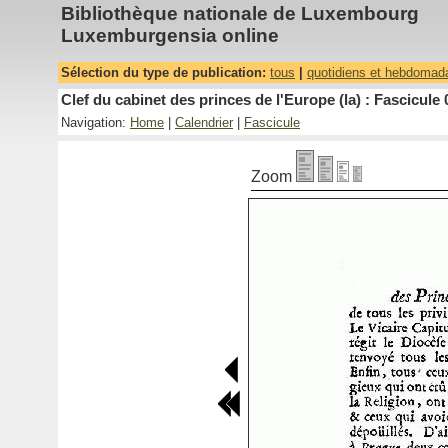
Bibliothèque nationale de Luxembourg
Luxemburgensia online
Sélection du type de publication:
tous
|
quotidiens et hebdomad
Clef du cabinet des princes de l'Europe (la) : Fascicule 
Navigation:
Home
|
Calendrier
|
Fascicule
Zoom