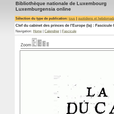
Bibliothèque nationale de Luxembourg
Luxemburgensia online
Sélection du type de publication:
tous
|
quotidiens et hebdomad
Clef du cabinet des princes de l'Europe (la) : Fascicule 
Navigation:
Home
|
Calendrier
|
Fascicule
Zoom