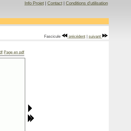
Info Projet
|
Contact
|
Conditions d'utilisation
Fascicule
précédent
|
suivant
df
Page en pdf