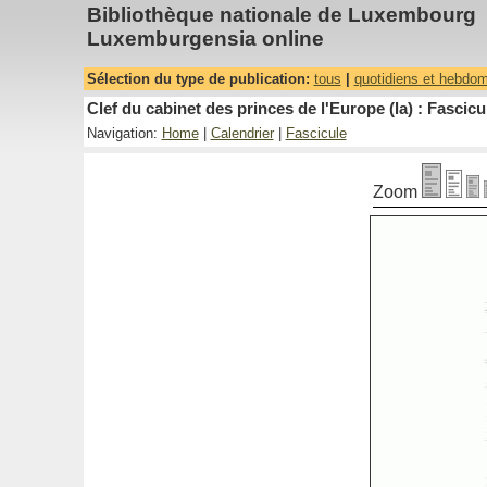
Bibliothèque nationale de Luxembourg
Luxemburgensia online
Sélection du type de publication:
tous
|
quotidiens et hebdo
Clef du cabinet des princes de l'Europe (la) : Fascicu
Navigation:
Home
|
Calendrier
|
Fascicule
Zoom