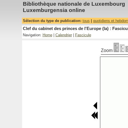
Bibliothèque nationale de Luxembourg
Luxemburgensia online
Sélection du type de publication:
tous
|
quotidiens et hebdo
Clef du cabinet des princes de l'Europe (la) : Fascicu
Navigation:
Home
|
Calendrier
|
Fascicule
Zoom