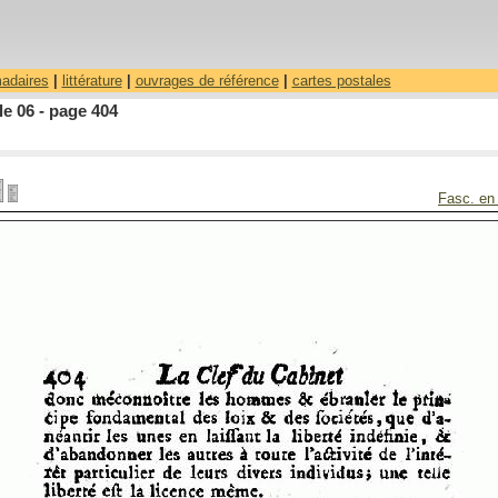
madaires
|
littérature
|
ouvrages de référence
|
cartes postales
le 06 - page 404
Fasc. en