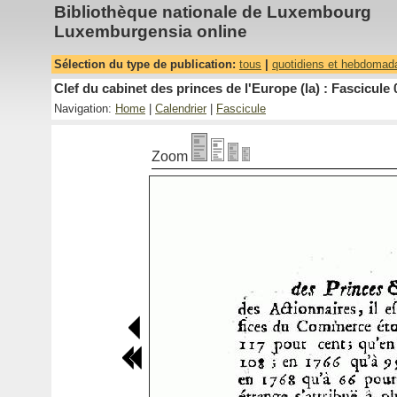
Bibliothèque nationale de Luxembourg
Luxemburgensia online
Sélection du type de publication:
tous
|
quotidiens et hebdomad
Clef du cabinet des princes de l'Europe (la) : Fascicule 
Navigation:
Home
|
Calendrier
|
Fascicule
Zoom