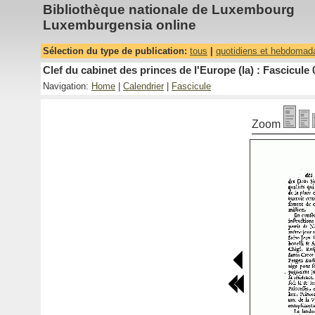
Bibliothèque nationale de Luxembourg
Luxemburgensia online
Sélection du type de publication:
tous
|
quotidiens et hebdomad
Clef du cabinet des princes de l'Europe (la) : Fascicule 
Navigation:
Home
|
Calendrier
|
Fascicule
Zoom