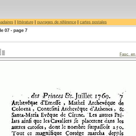
madaires
|
littérature
|
ouvrages de référence
|
cartes postales
le 07 - page 7
Fasc. en