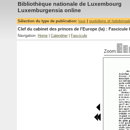
Bibliothèque nationale de Luxembourg
Luxemburgensia online
Sélection du type de publication:
tous
|
quotidiens et hebdomad
Clef du cabinet des princes de l'Europe (la) : Fascicule 
Navigation:
Home
|
Calendrier
|
Fascicule
Zoom