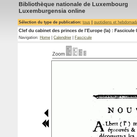
Bibliothèque nationale de Luxembourg
Luxemburgensia online
Sélection du type de publication:
tous
|
quotidiens et hebdomad
Clef du cabinet des princes de l'Europe (la) : Fascicule 
Navigation:
Home
|
Calendrier
|
Fascicule
Zoom