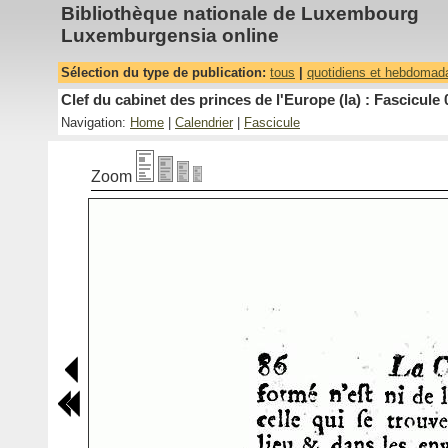
Bibliothèque nationale de Luxembourg
Luxemburgensia online
Sélection du type de publication:
tous
|
quotidiens et hebdomad
Clef du cabinet des princes de l'Europe (la) : Fascicule 
Navigation:
Home
|
Calendrier
|
Fascicule
Zoom