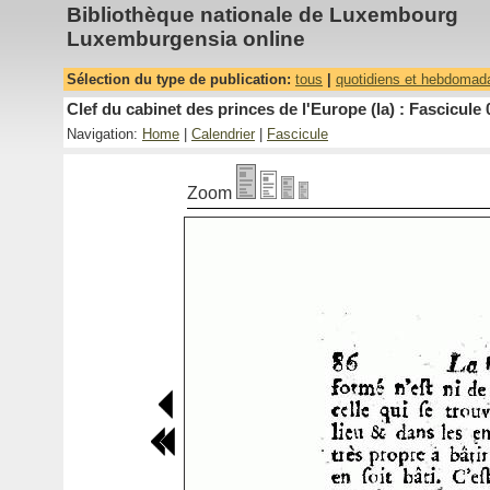
Bibliothèque nationale de Luxembourg
Luxemburgensia online
Sélection du type de publication:
tous
|
quotidiens et hebdomad
Clef du cabinet des princes de l'Europe (la) : Fascicule 
Navigation:
Home
|
Calendrier
|
Fascicule
Zoom