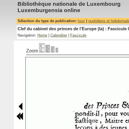
Bibliothèque nationale de Luxembourg
Luxemburgensia online
Sélection du type de publication:
tous
|
quotidiens et hebdomad
Clef du cabinet des princes de l'Europe (la) : Fascicule 
Navigation:
Home
|
Calendrier
|
Fascicule
Zoom